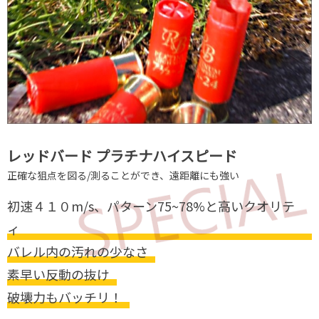
レッドバード プラチナハイスピード
正確な狙点を図る/測ることができ、遠距離にも強い
初速４１０m/s、パターン75~78%と⾼いクオリテ
ィ
バレル内の汚れの少なさ
素早い反動の抜け
破壊⼒もバッチリ！