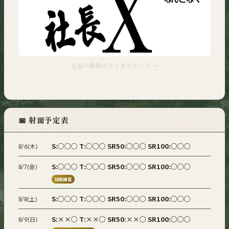
社長の最新ポストをチェック →
📅 射面予定表
S:
○○○
T:
○○○
SR50:
○○○
SR100:
○○○
8/6(木)
S:
○○○
T:
○○○
SR50:
○○○
SR100:
○○○
8/7(金)
技能講習
S:
○○○
T:
○○○
SR50:
○○○
SR100:
○○○
8/8(土)
S:
××○
T:
××○
SR50:
××○
SR100:
○○○
8/9(日)