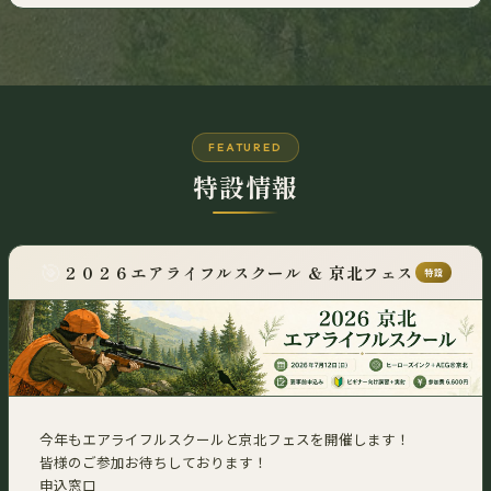
2026/04/03 17:27
2026/04/03
今週末4,5日は社長の店頭対応は日曜５日の午後のみになります。
お手数ですがよろしくお願いします🙏
FEATURED
特設情報
🎯
２０２６エアライフルスクール ＆ 京北フェス
特設
今年もエアライフルスクールと京北フェスを開催します！
皆様のご参加お待ちしております！
申込窓口