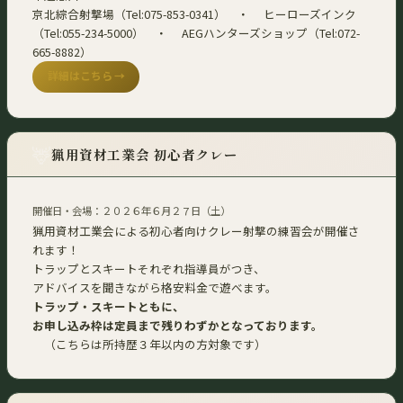
京北綜合射撃場（Tel:075-853-0341） ・ ヒーローズインク
（Tel:055-234-5000） ・ AEGハンターズショップ（Tel:072-
665-8882）
詳細はこちら →
🦌
猟用資材工業会 初心者クレー
開催日・会場：２０２６年６月２７日（土）
猟用資材工業会による初心者向けクレー射撃の練習会が開催さ
れます！
トラップとスキートそれぞれ指導員がつき、
アドバイスを聞きながら格安料金で遊べます。
トラップ・スキートともに、
お申し込み枠は定員まで残りわずかとなっております。
（こちらは所持歴３年以内の方対象です）