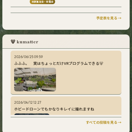
米原猟友会・若葉会
S:
△△○
T:
○○○
SR50:
○○○
SR100:
○○○
8/10(月)
予定表を見る →
（調整のため）
定休日
8/11(火)
🐻 kumatter
定休日
8/12(水)
2026/06/25 09:59
ふふふ。 実はちょっとだけVRプログラムできる🐻
2026/04/12 12:27
ホビードローンでもかなりキレイに撮れますね
すべての投稿を見る →