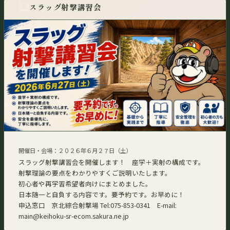
💥
スラッグ射撃講習会
開催日・会場：２０２６年６月２７日（土）
スラッグ射撃講習会を開催します！ 座学＋実射の構成です。
射撃理論の要点をわかりやすくご説明いたします。
初心者や再学習希望者向けにまとめました。
日本随一と自負する内容です。要予約です。お早めに！
申込窓口 京北綜合射撃場 Tel:075-853-0341 E-mail:
main@keihoku-sr-ecom.sakura.ne.jp