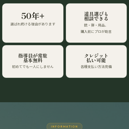
50年+
道具選びも
相談できる
選ばれ続ける理由があります
銃・弾・用品、
購入前にプロが助言
指導員が常駐
クレジット
基本無料
払い可能
初めてでも一人にしません
各種支払い方法完備
INFORMATION