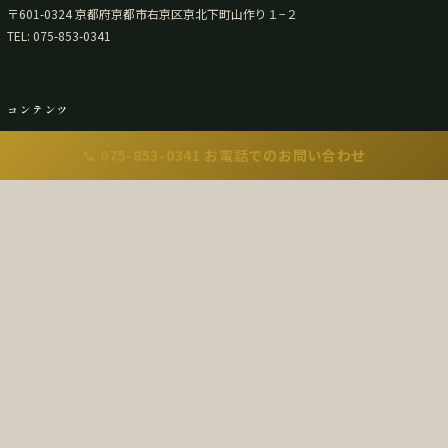
〒601-0324 京都府京都市右京区京北下町⼭作り１−２
TEL: 075-853-0341
コンテンツ
射撃の始め方
📞 075-853-0341 お電話でのお問い合わせ
射撃のコツ
施設案内
射撃指導
講座・指導
初級・中級講座
高等技術講座
指導員一覧
イベント