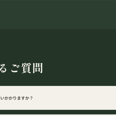
るご質問
らいかかりますか？
射撃、銃砲購入等を含め、トータルで約30～50万円が目安となります