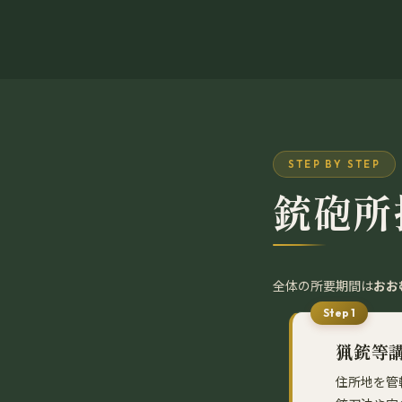
STEP BY STEP
銃砲所
全体の所要期間は
おお
Step 1
猟銃等
住所地を管