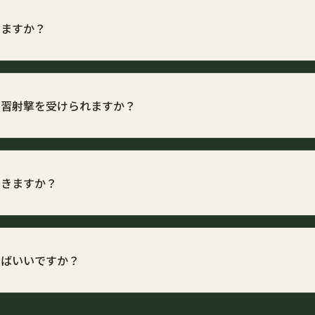
電話やお問い合わせフォームからお気軽にご相談ください。
りますか？
上、ライフル銃は原則として散弾銃の所持歴10年以上
がある場合は例外あり）です。空気銃は18歳以上で所持可能です。
教習射撃を受けられますか？
方も京北綜合射撃場で教習射撃を受けていただけます。
認定は住所地の警察署で行いますが、教習場所は全国どこの指定射撃場
できますか？
受講可能です。マンツーマンに近い形で丁寧に指導いたしますので、
してお越しください。
えばいいですか？
レー射撃、狩猟、標的射撃など）によって最適な銃が異なります。