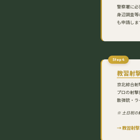
警察署に必
身辺調査等
も申請しま
Step 4
教習射
京北綜合射
プロの射撃
散弾銃・ラ
※ 土日祝の
→ 教習射