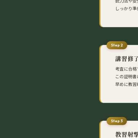
銃刀法や安
しっかり準
Step 2
講習修
考査に合格
この証明書
早めに教習
Step 3
教習射