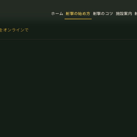
ホーム
射撃の始め方
射撃のコツ
施設案内
レポートで書類作成をサポートします —
詳細はこちら
をオンラインで