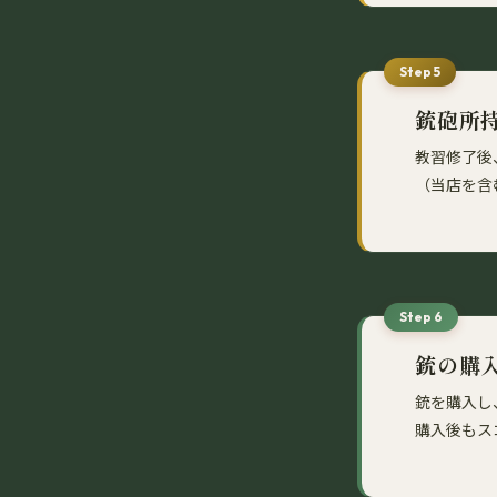
Step 5
銃砲所
教習修了後
（当店を含
Step 6
銃の購入
銃を購入し
購入後もス