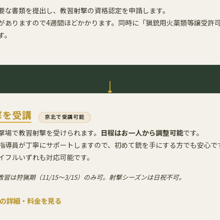
要な書類を提出し、教習射撃の資格認定を申請します。
がありますので4週間ほどかかります。同時に「猟銃用火薬類等譲受許
す。
撃を受講
京北で受講可能
撃場で教習射撃を受けられます。
日程はお一人から調整可能
です。
指導員が丁寧にサポートしますので、初めて銃を手にする方でも安心で
イフルいずれも対応可能です。
教習は狩猟期（11/15～3/15）のみ可。射撃シーズンは日祝不可。
撃の詳細・料金を見る