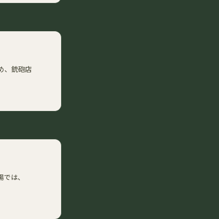
め、銃砲店
場では、