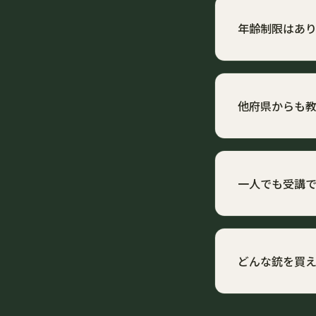
内訳の詳細はお
年齢制限はあ
散弾銃は20歳以
（猟友会等の推薦
他府県からも
はい、他府県の
教習射撃の資格
一人でも受講
はい、一人から
お一人でも安心
どんな銃を買
射撃の目的（ク